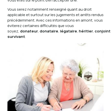
vous êtes sur le point d’en accepter une.
Vous serez notamment renseigné quant au droit
applicable et surtout sur les jugements et arrêts rendus
précédemment. Avec ces informations en amont, vous
éviterez certaines difficultés que vous
soyez,
donateur
,
donataire
,
légataire
,
héritier
,
conjoint
survivant
.