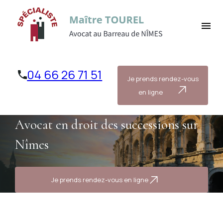
Panneau de gestion des cookies
menu
04 66 26 71 51
Je prends rendez-vous
en ligne
Avocat en droit des successions sur
Nîmes
Je prends rendez-vous en ligne