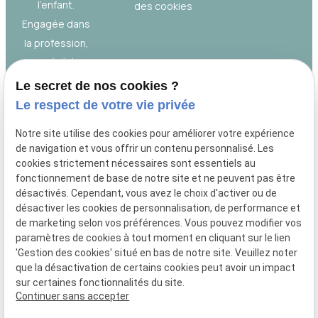
l’enfant.
des cookies
Engagée dans
la profession,
elle a été élue
au Conseil de
Le secret de nos cookies ?
l’ordre et
Le respect de votre vie privée
présidé l’Union
Notre site utilise des cookies pour améliorer votre expérience
des Jeunes
de navigation et vous offrir un contenu personnalisé. Les
Avocats de
cookies strictement nécessaires sont essentiels au
Nîmes.
fonctionnement de base de notre site et ne peuvent pas être
désactivés. Cependant, vous avez le choix d'activer ou de
Polyglotte, elle
désactiver les cookies de personnalisation, de performance et
parle
de marketing selon vos préférences. Vous pouvez modifier vos
espagnol et
paramètres de cookies à tout moment en cliquant sur le lien
comprend
'Gestion des cookies' situé en bas de notre site. Veuillez noter
que la désactivation de certains cookies peut avoir un impact
l’italien et
sur certaines fonctionnalités du site.
l’anglais.
Continuer sans accepter