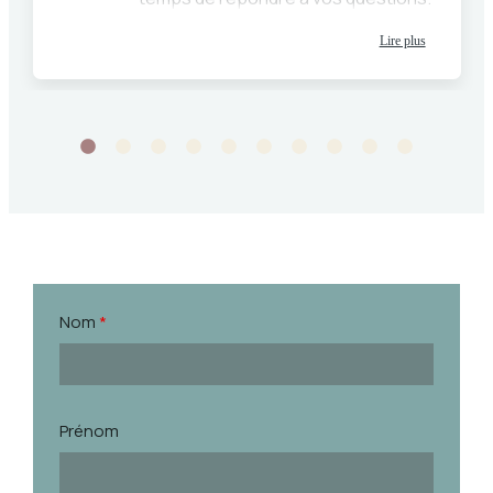
Très disponible, et de très bons
Lire plus
conseils. Je recommande vivement
Maître Tourel.
Nom
*
Prénom