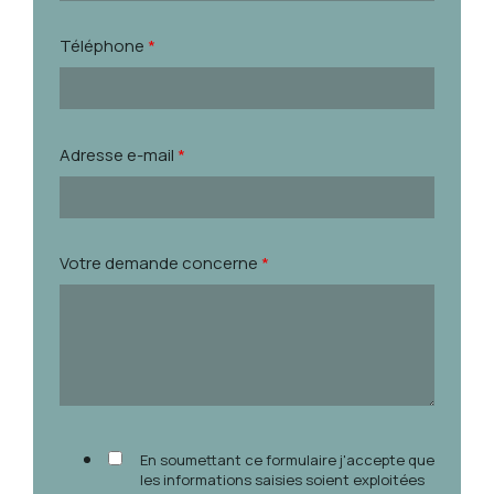
Téléphone
*
Adresse e-mail
*
Votre demande concerne
*
En soumettant ce formulaire j'accepte que
les informations saisies soient exploitées