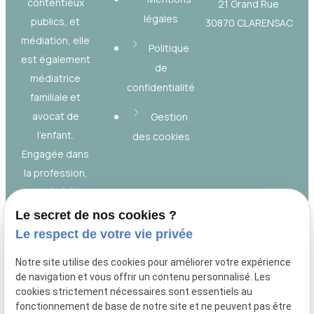
contentieux
21 Grand Rue
légales
publics, et
30870 CLARENSAC
médiation, elle
Politique
est également
de
médiatrice
confidentialité
familiale et
avocat de
Gestion
l’enfant.
des cookies
Engagée dans
la profession,
elle a été élue
au Conseil de
Le secret de nos cookies ?
l’ordre et
Le respect de votre vie privée
présidé l’Union
Notre site utilise des cookies pour améliorer votre expérience
des Jeunes
de navigation et vous offrir un contenu personnalisé. Les
Avocats de
cookies strictement nécessaires sont essentiels au
Nîmes.
fonctionnement de base de notre site et ne peuvent pas être